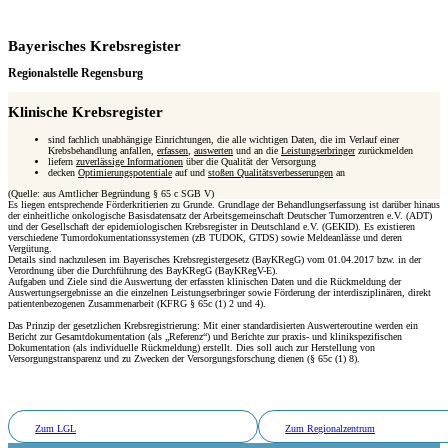
Bayerisches Krebsregister
Regionalstelle Regensburg
Klinische Krebsregister
sind fachlich unabhängige Einrichtungen, die alle wichtigen Daten, die im Verlauf einer
Krebsbehandlung anfallen,
erfassen
,
auswerten
und an die
Leistungserbringer
zurückmelden
liefern
zuverlässige Informationen
über die Qualität der Versorgung
decken
Optimierungspotentiale
auf und
stoßen Qualitätsverbesserungen
an
(Quelle: aus Amtlicher Begründung § 65 c SGB V)
Es liegen entsprechende Förderkritierien zu Grunde. Grundlage der Behandlungserfassung ist darüber hinaus
der einheitliche onkologische Basisdatensatz der Arbeitsgemeinschaft Deutscher Tumorzentren e.V. (ADT)
und der Gesellschaft der epidemiologischen Krebsregister in Deutschland e.V. (GEKID). Es existieren
verschiedene Tumordokumentationssystemen (zB TUDOK, GTDS) sowie Meldeanlässe und deren
Vergütung.
Details sind nachzulesen im Bayerisches Krebsregistergesetz (BayKRegG) vom 01.04.2017 bzw. in der
Verordnung über die Durchführung des BayKRegG (BayKRegV-E).
Aufgaben und Ziele sind die Auswertung der erfassten klinischen Daten und die Rückmeldung der
Auswertungsergebnisse an die einzelnen Leistungserbringer sowie Förderung der interdisziplinären, direkt
patientenbezogenen Zusammenarbeit (KFRG § 65c (1) 2 und 4).
Das Prinzip der gesetzlichen Krebsregistrierung: Mit einer standardisierten Auswerteroutine werden ein
Bericht zur Gesamtdokumentation (als „Referenz“) und Berichte zur praxis- und klinikspezifischen
Dokumentation (als individuelle Rückmeldung) erstellt. Dies soll auch zur Herstellung von
Versorgungstransparenz und zu Zwecken der Versorgungsforschung dienen (§ 65c (1) 8).
Zum LGL
Zum Regionalzentrum